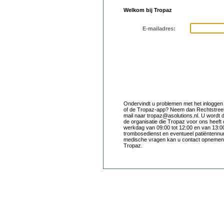
Welkom bij Tropaz
E-mailadres:
Ondervindt u problemen met het inloggen
of de Tropaz-app? Neem dan Rechtstreek
mail naar tropaz@asolutions.nl. U wordt 
de organisatie die Tropaz voor ons heeft
werkdag van 09:00 tot 12:00 en van 13:0
trombosedienst en eventueel patiëntennu
medische vragen kan u contact opnemen m
Tropaz.